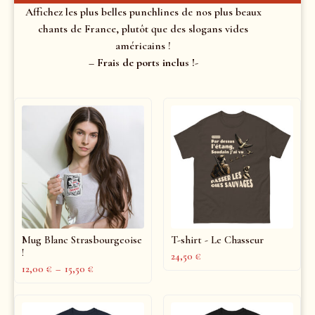
Affichez les plus belles punchlines de nos plus beaux
chants de France, plutôt que des slogans vides
américains !
– Frais de ports inclus !-
Mug Blanc Strasbourgeoise
T-shirt - Le Chasseur
!
24,50
€
12,00
€
–
15,50
€