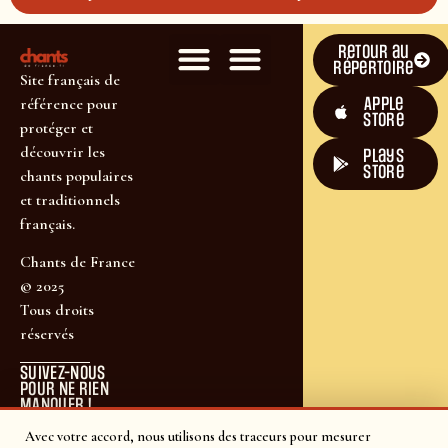
Retour au
répertoire
Site français de
Apple
référence pour
Store
protéger et
découvrir les
plays
store
chants populaires
et traditionnels
français.
Chants de France
© 2025
Tous droits
réservés
SUIVEZ-NOUS
POUR NE RIEN
MANQUER !
Avec votre accord, nous utilisons des traceurs pour mesurer