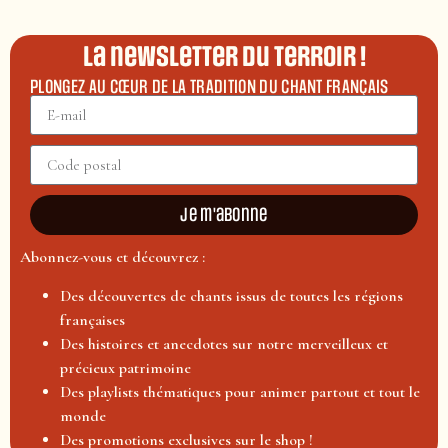
La newsletter du terroir !
PLONGEZ AU CŒUR DE LA TRADITION DU CHANT FRANÇAIS
Je m'abonne
Abonnez-vous et découvrez :
Des découvertes de chants issus de toutes les régions
françaises
Des histoires et anecdotes sur notre merveilleux et
précieux patrimoine
Des playlists thématiques pour animer partout et tout le
monde
Des promotions exclusives sur le shop !