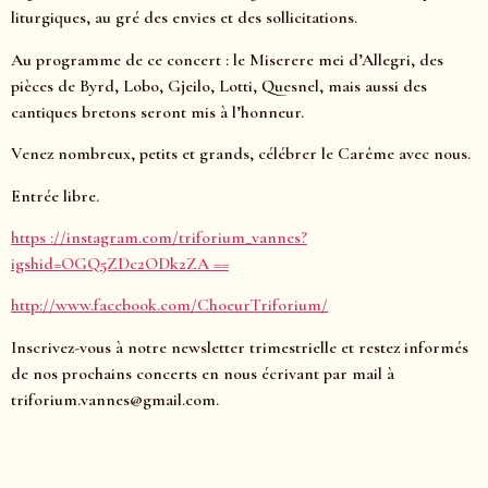
liturgiques, au gré des envies et des sollicitations.
Au programme de ce concert : le Miserere mei d’Allegri, des
pièces de Byrd, Lobo, Gjeilo, Lotti, Quesnel, mais aussi des
cantiques bretons seront mis à l’honneur.
Venez nombreux, petits et grands, célébrer le Carême avec nous.
Entrée libre.
https ://instagram.com/triforium_vannes?
igshid=OGQ5ZDc2ODk2ZA ==
http://www.facebook.com/ChoeurTriforium/
Inscrivez-vous à notre newsletter trimestrielle et restez informés
de nos prochains concerts en nous écrivant par mail à
triforium.vannes@gmail.com.