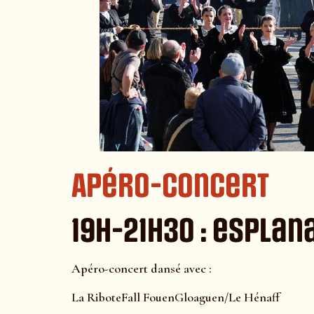
Apéro-concert
19h-21h30 : esplan
Apéro-concert dansé avec :
La RiboteFall FouenGloaguen/Le Hénaff