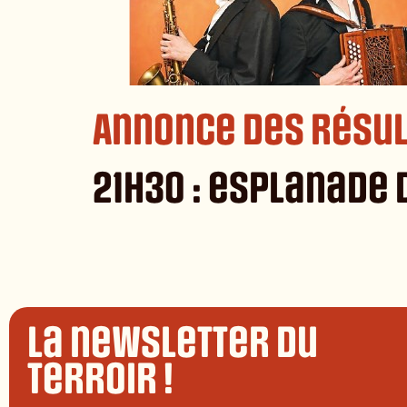
Annonce des résul
21h30 : esplanade 
La newsletter du
terroir !