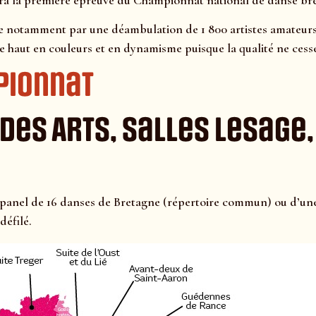
era la première épreuve du Championnat national de danse bre
e notamment par une déambulation de 1 800 artistes amateurs 
e haut en couleurs et en dynamisme puisque la qualité ne cesse
pionnat
 des Arts, salles Lesage
 panel de 16 danses de Bretagne (répertoire commun) ou d’une s
défilé.