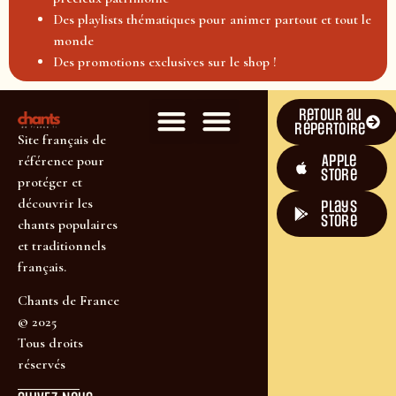
Des playlists thématiques pour animer partout et tout le
monde
Des promotions exclusives sur le shop !
Retour au
répertoire
Site français de
Apple
référence pour
Store
protéger et
découvrir les
plays
store
chants populaires
et traditionnels
français.
Chants de France
© 2025
Tous droits
réservés