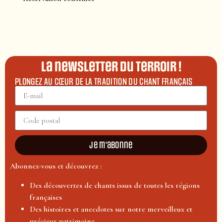
La newsletter du terroir !
PLONGEZ AU CŒUR DE LA TRADITION DU CHANT FRANÇAIS
Je m'abonne
Abonnez-vous et découvrez :
Des découvertes de chants issus de toutes les régions
françaises
Des histoires et anecdotes sur notre merveilleux et
précieux patrimoine