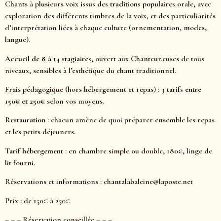
Chants à plusieurs voix
issus des traditions populaires
orale, avec
exploration des différents timbres de la voix, et des particuliarités
d’interprétation liées à chaque culture (ornementation, modes,
langue).
Accueil de 8 à 14 stagiaires
, ouvert aux Chanteur.euses de tous
niveaux, sensibles à l’esthétique du chant traditionnel.
Frais pédagogique (hors hébergement et repas) :
3 tarifs entre
150€ et 250€
selon vos moyens.
Restauration
: chacun amène de quoi préparer ensemble les repas
et les petits déjeuners.
Tarif hébergement
: en chambre simple ou double, 180€, linge de
lit fourni.
Réservations et informations : chant2labaleine@laposte.net
Prix : de 150€ à 250€
– – – Réservation conseillée – – –