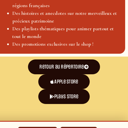
régions françaises
Des histoires et anecdotes sur notre merveilleux et
précieux patrimoine
Des playlists thématiques pour animer partout et
tout le monde
Des promotions exclusives sur le shop !
Retour au répertoire
Apple Store
plays store