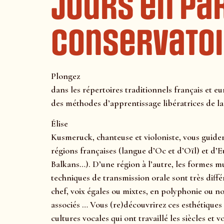
jours en pa
Conservatoir
Plongez
dans les répertoires traditionnels français et e
des méthodes d’apprentissage libératrices de la
Élise
Kusmeruck, chanteuse et violoniste, vous guider
régions françaises (langue d’Oc et d’Oïl) et d’Eu
Balkans…). D’une région à l’autre, les formes mu
techniques de transmission orale sont très diffé
chef, voix égales ou mixtes, en polyphonie ou 
associés … Vous (re)découvrirez ces esthétiques r
cultures vocales qui ont travaillé les siècles et 