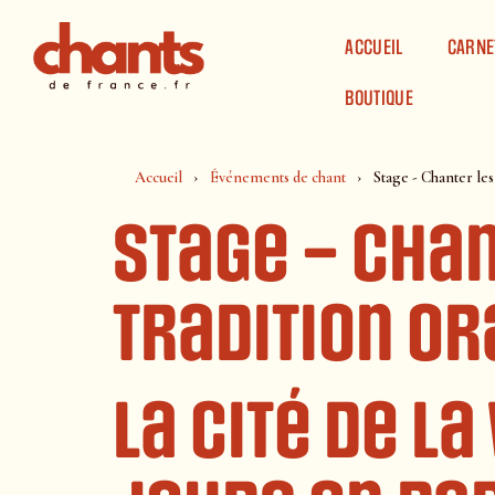
Panneau de gestion des cookies
ACCUEIL
CARNE
BOUTIQUE
Accueil
Événements de chant
Stage - Chanter les
Stage – Cha
tradition or
La Cité de l