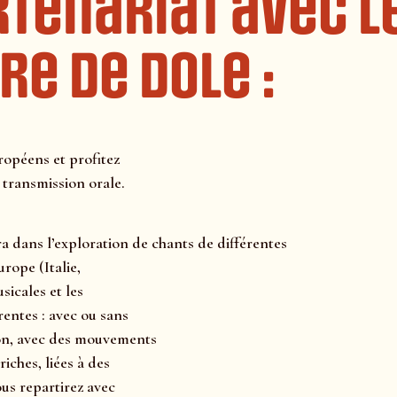
rtenariat avec l
e de Dole :
uropéens et profitez
 transmission orale.
a dans l’exploration de chants de différentes
rope (Italie,
sicales et les
rentes : avec ou sans
non, avec des mouvements
iches, liées à des
vous repartirez avec