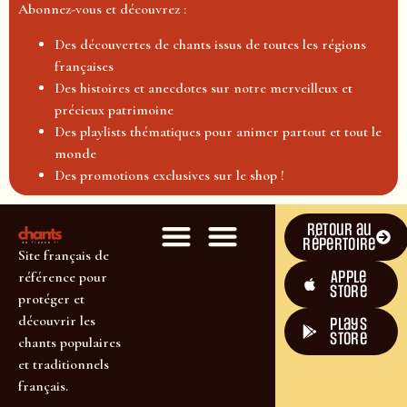
Abonnez-vous et découvrez :
Des découvertes de chants issus de toutes les régions
françaises
Des histoires et anecdotes sur notre merveilleux et
précieux patrimoine
Des playlists thématiques pour animer partout et tout le
monde
Des promotions exclusives sur le shop !
Retour au
répertoire
Site français de
Apple
référence pour
Store
protéger et
découvrir les
plays
store
chants populaires
et traditionnels
français.