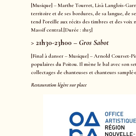
[Musique] – Marthe Tourret, Lisà Langlois-Garri
territoire et de ses bordures, de sa langue, de 
tend l’oreille aux récits des timbres et des voi
Massif central.[Durée : 1h15]
> 21h30-23h00 –
Gros Sabot
[Final à danser – Musique] – Arnold Courset-Pin
populaires du Poitou. Il mène le bal avec son se
collectages de chanteuses et chanteurs samplé·e
Restauration légère sur place