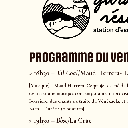
Programme du ven
> 18h30 –
Tal Coal
/Maud Herrera-Ha
[Musique] – Maud Herrera, Ce projet est né de 
de tisser une musique contemporaine, improvisé
Boissière, des chants de traite du Vénézuela, e
Bach…[Durée : 50 minutes]
> 19h30 –
Bòsc
/La Crue