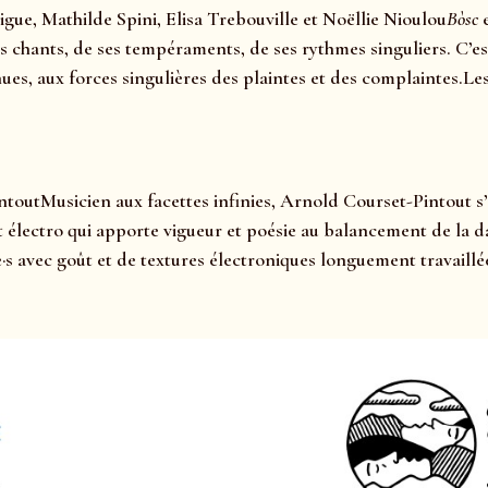
gue, Mathilde Spini, Elisa Trebouville et Noëllie Nioulou
Bòsc
ses chants, de ses tempéraments, de ses rythmes singuliers. C’es
x nues, aux forces singulières des plaintes et des complaintes.L
toutMusicien aux facettes infinies, Arnold Courset-Pintout s’
t électro qui apporte vigueur et poésie au balancement de la d
·s avec goût et de textures électroniques longuement travaillé