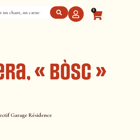
0
ra, « Bòsc »
ectif Garage Résidence