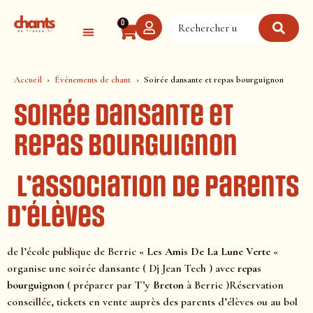
Panneau de gestion des cookies
0
Accueil
Événements de chant
Soirée dansante et repas bourguignon
Soirée dansante et
repas bourguignon
L’association de parents
d’élèves
de l’école publique de Berric «
Les Amis De La Lune Verte
«
organise une soirée dansante ( Dj Jean Tech ) avec
repas
bourguignon
( préparer par
T’y Breton
à Berric )Réservation
conseillée, tickets en vente auprès des parents d’élèves ou au bol