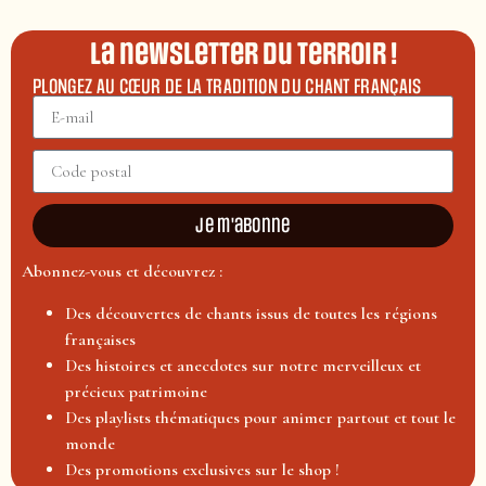
La newsletter du terroir !
PLONGEZ AU CŒUR DE LA TRADITION DU CHANT FRANÇAIS
Je m'abonne
Abonnez-vous et découvrez :
Des découvertes de chants issus de toutes les régions
françaises
Des histoires et anecdotes sur notre merveilleux et
précieux patrimoine
Des playlists thématiques pour animer partout et tout le
monde
Des promotions exclusives sur le shop !