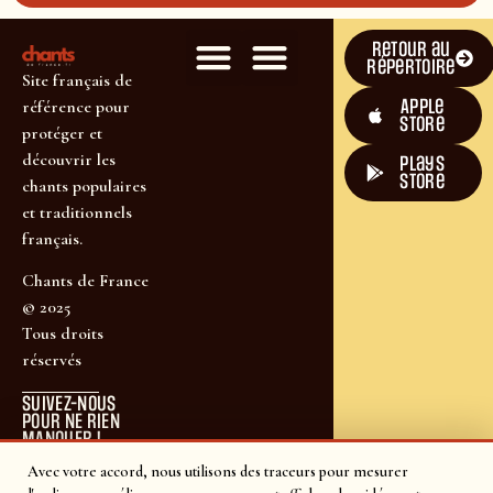
Retour au
répertoire
Site français de
Apple
référence pour
Store
protéger et
découvrir les
plays
store
chants populaires
et traditionnels
français.
Chants de France
© 2025
Tous droits
réservés
SUIVEZ-NOUS
POUR NE RIEN
MANQUER !
Avec votre accord, nous utilisons des traceurs pour mesurer