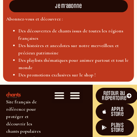
Je m'abonne
Abonnez-vous et découvrez :
Des découvertes de chants issus de toutes les régions
françaises
Des histoires et anecdotes sur notre merveilleux et
précieux patrimoine
Des playlists thématiques pour animer partout et tout le
monde
Des promotions exclusives sur le shop !
Retour au
répertoire
Site français de
Apple
référence pour
Store
protéger et
découvrir les
plays
store
chants populaires