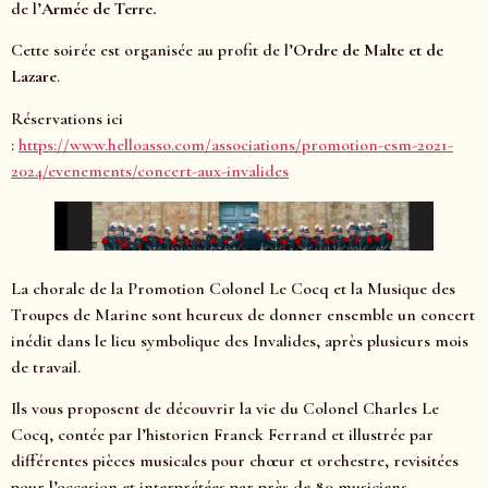
de l’
Armée de Terre.
Cette soirée est organisée au profit de l’
Ordre de Malte et de
Lazare
.
Réservations ici
:
https://www.helloasso.com/associations/promotion-esm-2021-
2024/evenements/concert-aux-invalides
La chorale de la Promotion Colonel Le Cocq et la Musique des
Troupes de Marine sont heureux de donner ensemble un concert
inédit dans le lieu symbolique des Invalides, après plusieurs mois
de travail.
Ils vous proposent de découvrir la vie du Colonel Charles Le
Cocq, contée par l’historien Franck Ferrand et illustrée par
différentes pièces musicales pour chœur et orchestre, revisitées
pour l’occasion et interprétées par près de 80 musiciens.