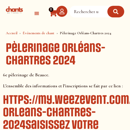
Panneau de gestion des cookies
0
Accueil
Événements de chant
Pèlerinage Orléans-Chartres 2024
Pèlerinage Orléans-
Chartres 2024
6e pèlerinage de Beauce.
L’ensemble des informations et l’inscriptions se fait par ce lien :
https://my.weezevent.com
orleans-chartres-
2024Saisissez votre