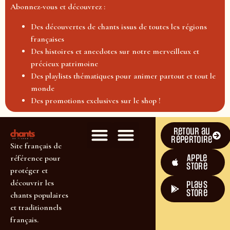
Abonnez-vous et découvrez :
Des découvertes de chants issus de toutes les régions
françaises
Des histoires et anecdotes sur notre merveilleux et
précieux patrimoine
Des playlists thématiques pour animer partout et tout le
monde
Des promotions exclusives sur le shop !
Retour au
répertoire
Site français de
Apple
référence pour
Store
protéger et
découvrir les
plays
store
chants populaires
et traditionnels
français.