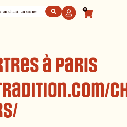
0
rtres à Paris
radition.com/ch
rs/