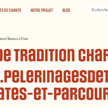
TS DE CHANTS
NOTRE PROJET
BLOG
tion Chartres à Paris
e tradition Cha
.pelerinagesdet
ates-et-parcou