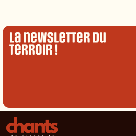
La newsletter du
terroir !