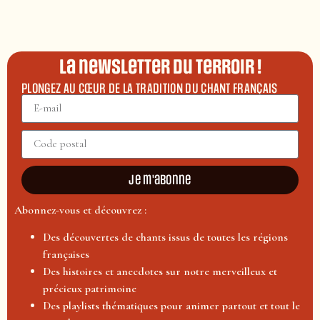
La newsletter du terroir !
PLONGEZ AU CŒUR DE LA TRADITION DU CHANT FRANÇAIS
Je m'abonne
Abonnez-vous et découvrez :
Des découvertes de chants issus de toutes les régions
françaises
Des histoires et anecdotes sur notre merveilleux et
précieux patrimoine
Des playlists thématiques pour animer partout et tout le