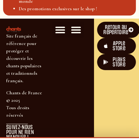
monde
Des promotions exclusives sur le shop !
Retour au
répertoire
Site français de
Apple
référence pour
Store
protéger et
découvrir les
plays
store
chants populaires
et traditionnels
français.
Chants de France
© 2025
Tous droits
réservés
SUIVEZ-NOUS
POUR NE RIEN
MANQUER !