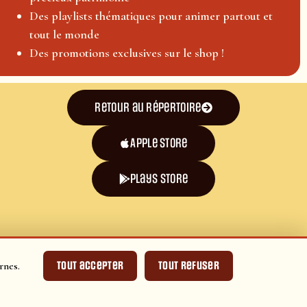
Des playlists thématiques pour animer partout et
tout le monde
Des promotions exclusives sur le shop !
Retour au répertoire
Apple Store
plays store
Tout accepter
Tout refuser
rnes.