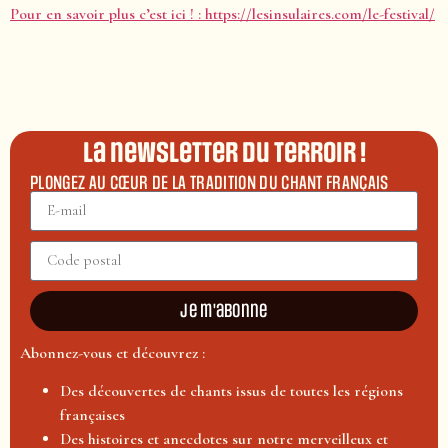
Pour en savoir plus c’est ici ! : https://lesinsulaires.com/le-festival/
La newsletter du terroir !
PLONGEZ AU CŒUR DE LA TRADITION DU CHANT FRANÇAIS
Je m'abonne
Abonnez-vous et découvrez :
Des découvertes de chants issus de toutes les régions
françaises
Des histoires et anecdotes sur notre merveilleux et