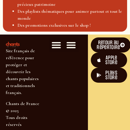
précieux patrimoine
Des playlists thématiques pour animer partout et tout le
monde
Des promotions exclusives sur le shop !
Retour au
répertoire
Site français de
Apple
référence pour
Store
protéger et
découvrir les
plays
store
chants populaires
et traditionnels
français.
Chants de France
© 2025
Tous droits
réservés