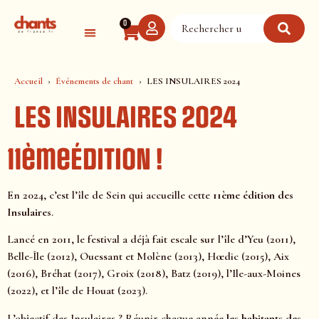
Panneau de gestion des cookies
0
Accueil
Événements de chant
LES INSULAIRES 2024
LES INSULAIRES 2024
11èmeÉDITION !
En 2024, c’est l’île de Sein qui accueille cette
11ème édition des
Insulaires
.
Lancé en 2011, le festival a déjà fait escale sur l’île d’Yeu (2011),
Belle-Île (2012), Ouessant et Molène (2013), Hœdic (2015), Aix
(2016), Bréhat (2017), Groix (2018), Batz (2019), l’Ile-aux-Moines
(2022), et l’île de Houat (2023).
L’objectif des Insulaires ? Réunir chaque année
les habitants des