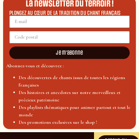
La newsletter du terroir !
PLONGEZ AU CŒUR DE LA TRADITION DU CHANT FRANÇAIS
Je m'abonne
Abonnez-vous et découvrez :
Des découvertes de chants issus de toutes les régions
françaises
Des histoires et anecdotes sur notre merveilleux et
précieux patrimoine
Des playlists thématiques pour animer partout et tout le
monde
Des promotions exclusives sur le shop !