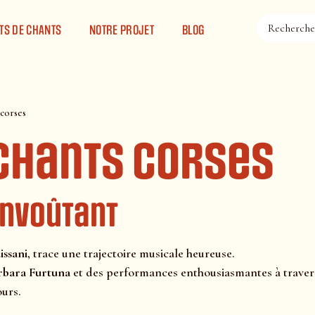
TS DE CHANTS
NOTRE PROJET
BLOG
 corses
 Chants corses
envoûtant
issani
, trace une trajectoire musicale heureuse.
rbara Furtuna
et des performances enthousiasmantes à travers
ours.