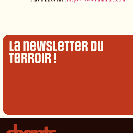
La newsletter du
terroir !