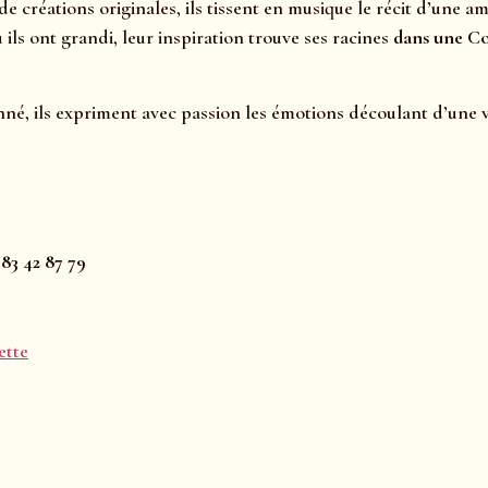
de créations originales, ils tissent en musique le récit d’une am
 ils ont grandi, leur inspiration trouve ses racines
dans une Co
né, ils expriment avec passion les émotions découlant d’une vi
 83 42 87 79
ette