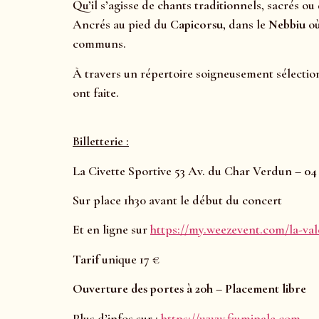
Qu’il s’agisse de chants traditionnels, sacrés ou 
Ancrés au pied du
Capicorsu
, dans le
Nebbiu
où
communs.
À travers un répertoire soigneusement sélection
ont faite.
Billetterie :
La Civette Sportive 53 Av. du Char Verdun –
04
Sur place 1h30 avant le début du concert
Et en ligne sur
https://my.weezevent.com/la-val
Tarif
unique 17 €
Ouverture des portes à 20h – Placement libre
Plus d’infos sur :
https://www.fiuminale.com