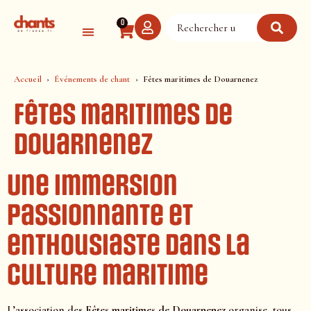
Panneau de gestion des cookies
0
Accueil
Événements de chant
Fêtes maritimes de Douarnenez
Fêtes maritimes de
Douarnenez
Une immersion
passionnante et
enthousiaste dans la
culture maritime
L’association des
Fêtes maritimes de Douarnenez
organise, tous