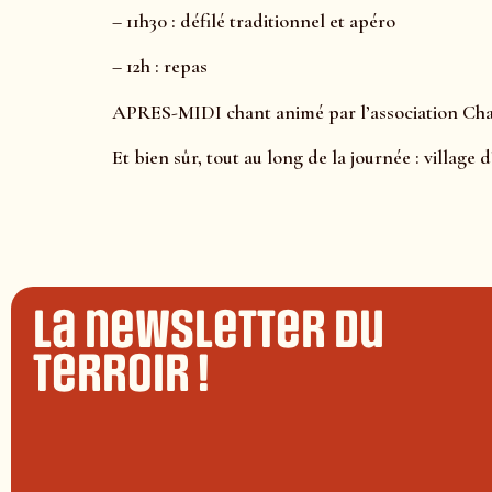
– 11h30 : défilé traditionnel et apéro
– 12h : repas
APRES-MIDI chant animé par l’association Chant
Et bien sûr, tout au long de la journée : village 
La newsletter du
terroir !