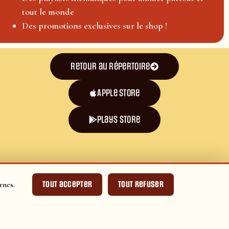
tout le monde
Des promotions exclusives sur le shop !
Retour au répertoire
Apple Store
plays store
Tout accepter
Tout refuser
rnes.