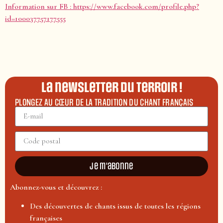
Information sur FB : https://www.facebook.com/profile.php?
id=100037757177555
La newsletter du terroir !
PLONGEZ AU CŒUR DE LA TRADITION DU CHANT FRANÇAIS
Je m'abonne
Abonnez-vous et découvrez :
Des découvertes de chants issus de toutes les régions
françaises