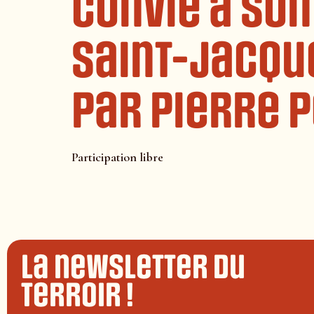
convie à son
Saint-Jacqu
par Pierre 
Participation libre
La newsletter du
terroir !