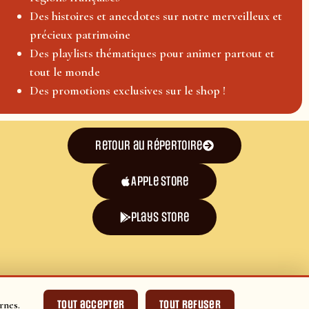
Des histoires et anecdotes sur notre merveilleux et
précieux patrimoine
Des playlists thématiques pour animer partout et
tout le monde
Des promotions exclusives sur le shop !
Retour au répertoire
Apple Store
plays store
Tout accepter
Tout refuser
rnes.