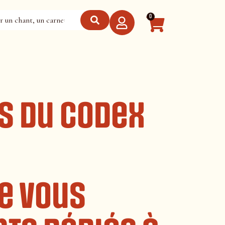
0
s du Codex
e vous