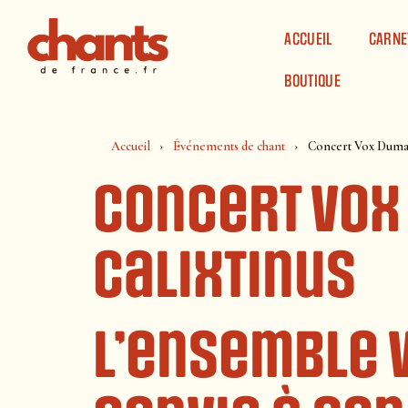
Panneau de gestion des cookies
ACCUEIL
CARNE
BOUTIQUE
Accueil
Événements de chant
Concert Vox Dumane
Concert Vox
Calixtinus
L’ensemble 