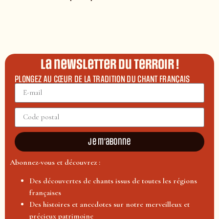
La newsletter du terroir !
PLONGEZ AU CŒUR DE LA TRADITION DU CHANT FRANÇAIS
Je m'abonne
Abonnez-vous et découvrez :
Des découvertes de chants issus de toutes les régions
françaises
Des histoires et anecdotes sur notre merveilleux et
précieux patrimoine