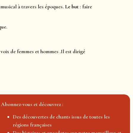
 musical à travers les époques.
Le but
: faire
que.
voix de femmes et hommes .Il est dirigé
Abonnez-vous et découvrez :
Des découvertes de chants issus de toutes les
régions françaises
Des histoires et anecdotes sur notre merveilleux et