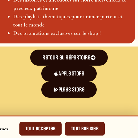
précieux patrimoine
Des playlists thématiques pour animer partout et
tout le monde
Des promotions exclusives sur le shop !
Retour au répertoire
Apple Store
plays store
Tout accepter
Tout refuser
rnes.