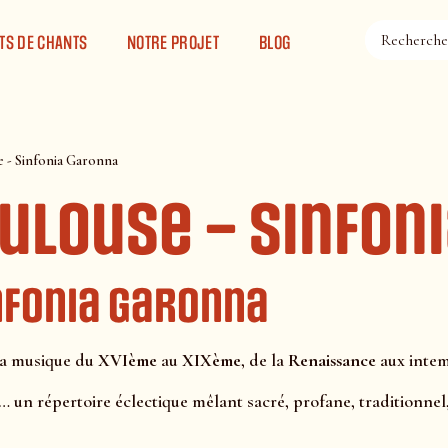
TS DE CHANTS
NOTRE PROJET
BLOG
e - Sinfonia Garonna
oulouse – Sinfon
nfonia Garonna
la musique du
XVIème
au
XIXème
, de la
Renaissance
aux intem
… un répertoire éclectique mêlant sacré, profane, traditionnel