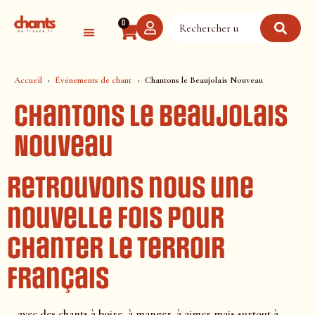
Panneau de gestion des cookies
0
Accueil
Événements de chant
Chantons le Beaujolais Nouveau
Chantons le Beaujolais
Nouveau
Retrouvons nous une
nouvelle fois
pour
chanter le terroir
français
… avec des chants à boire, à manger, à aimer mais surtout à