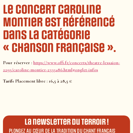
Le concert
Caroline
Montier
est référencé
dans la catégorie
« chanson française ».
Pour réserver :
https://www.offi.fr/concerts/theatre-lessaion-
2293/caroline-montier-2335486.html#onglet-infos
Tarifs
Placement libre : 16,5 à 28,5 €
La newsletter du terroir !
PLONGEZ AU CŒUR DE LA TRADITION DU CHANT FRANÇAIS