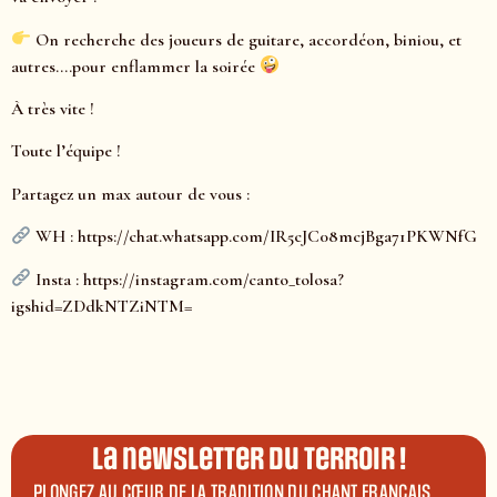
On recherche des joueurs de guitare, accordéon, biniou, et
autres….pour enflammer la soirée
À très vite !
Toute l’équipe !
Partagez un max autour de vous :
WH : https://chat.whatsapp.com/IR5cJC08mcjBga71PKWNfG
Insta : https://instagram.com/canto_tolosa?
igshid=ZDdkNTZiNTM=
La newsletter du terroir !
PLONGEZ AU CŒUR DE LA TRADITION DU CHANT FRANÇAIS