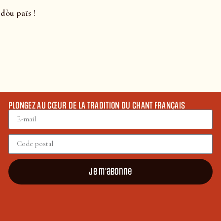
 dòu païs !
PLONGEZ AU CŒUR DE LA TRADITION DU CHANT FRANÇAIS
Je m'abonne