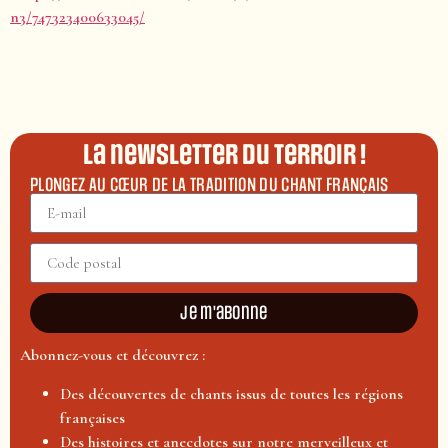
n3/747323400633045/
La newsletter du terroir !
PLONGEZ AU CŒUR DE LA TRADITION DU CHANT FRANÇAIS
Je m'abonne
Abonnez-vous et découvrez :
Des découvertes de chants issus de toutes les régions
françaises
Des histoires et anecdotes sur notre merveilleux et