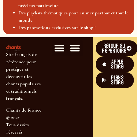
précieux patrimoine
Des playlists thématiques pour animer partout et tout le
monde
Des promotions exclusives sur le shop !
Retour au
répertoire
Site français de
Apple
référence pour
Store
protéger et
découvrir les
plays
store
chants populaires
et traditionnels
français.
Chants de France
© 2025
Tous droits
réservés