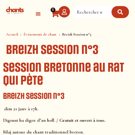
Panneau de gestion des cookies
0
Accueil
Événements de chant
Breizh Session n°3
Breizh Session n°3
Session bretonne au Rat
qui pète
Breizh Session n°3
dim 21 janv à 17h.
Digoust ha digor d’an holl. /
Gratuit et ouvert à tous.
Filaj autour du chant traditionnel breton.