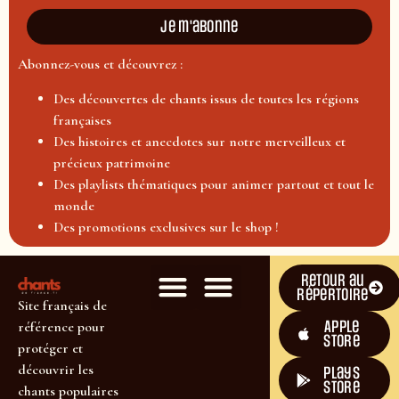
Je m'abonne
Abonnez-vous et découvrez :
Des découvertes de chants issus de toutes les régions
françaises
Des histoires et anecdotes sur notre merveilleux et
précieux patrimoine
Des playlists thématiques pour animer partout et tout le
monde
Des promotions exclusives sur le shop !
Retour au
répertoire
Site français de
Apple
référence pour
Store
protéger et
découvrir les
plays
store
chants populaires