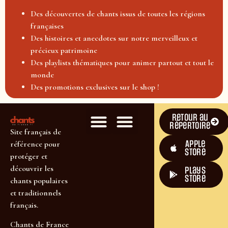
Des découvertes de chants issus de toutes les régions
françaises
Des histoires et anecdotes sur notre merveilleux et
précieux patrimoine
Des playlists thématiques pour animer partout et tout le
monde
Des promotions exclusives sur le shop !
Retour au
répertoire
Site français de
Apple
référence pour
Store
protéger et
découvrir les
plays
store
chants populaires
et traditionnels
français.
Chants de France