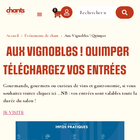
Panneau de gestion des cookies
0
Accueil
Événements de chant
Aux Vignobles ! Quimper
Aux Vignobles ! Quimper
TÉLÉCHARGEZ VOS ENTRÉES
Gourmands, gourmets ou curieux de vins et gastronomie, si vous
souhaitez visiter cliquez ici …NB : vos entrées sont valables toute la
durée du salon !
JE VISITE