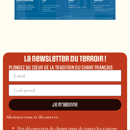
La newsletter du terroir !
PLONGEZ AU CŒUR DE LA TRADITION DU CHANT FRANÇAIS
Je m'abonne
Abonnez-vous et découvrez :
Des découvertes de chants issus de toutes les régions