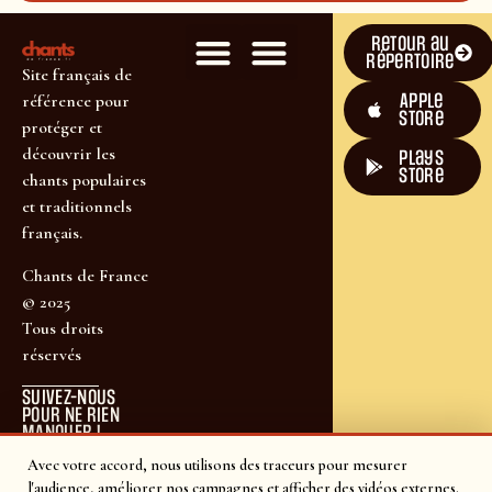
Retour au
répertoire
Site français de
Apple
référence pour
Store
protéger et
découvrir les
plays
store
chants populaires
et traditionnels
français.
Chants de France
© 2025
Tous droits
réservés
SUIVEZ-NOUS
POUR NE RIEN
MANQUER !
Avec votre accord, nous utilisons des traceurs pour mesurer
l'audience, améliorer nos campagnes et afficher des vidéos externes.