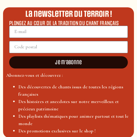
La newsletter du terroir !
PLONGEZ AU CŒUR DE LA TRADITION DU CHANT FRANÇAIS
Je m'abonne
Abonnez-vous et découvrez :
Des découvertes de chants issus de toutes les régions
françaises
Des histoires et anecdotes sur notre merveilleux et
précieux patrimoine
Des playlists thématiques pour animer partout et tout le
monde
Des promotions exclusives sur le shop !