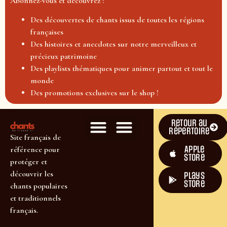
Abonnez-vous et découvrez :
Des découvertes de chants issus de toutes les régions
françaises
Des histoires et anecdotes sur notre merveilleux et
précieux patrimoine
Des playlists thématiques pour animer partout et tout le
monde
Des promotions exclusives sur le shop !
Retour au
répertoire
Site français de
Apple
référence pour
Store
protéger et
découvrir les
plays
store
chants populaires
et traditionnels
français.