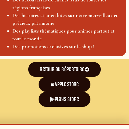
régions françaises
Des histoires et anecdotes sur notre merveilleux et
précieux patrimoine
Des playlists thématiques pour animer partout et
tout le monde
Des promotions exclusives sur le shop !
Retour au répertoire
Apple Store
plays store