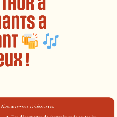
 Thor à
hants a
ant
eux !
Abonnez-vous et découvrez :
Des découvertes de chants issus de toutes les