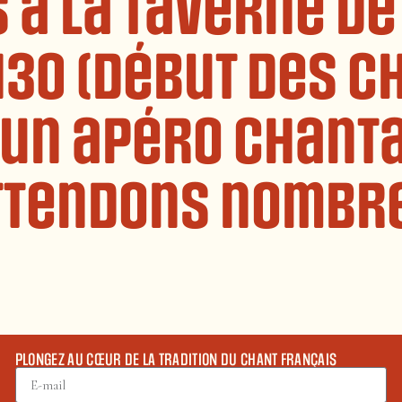
à la Taverne de
h30 (début des c
 un apéro chant
ttendons nombr
PLONGEZ AU CŒUR DE LA TRADITION DU CHANT FRANÇAIS