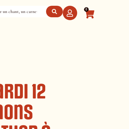
0
rdi 12
nons