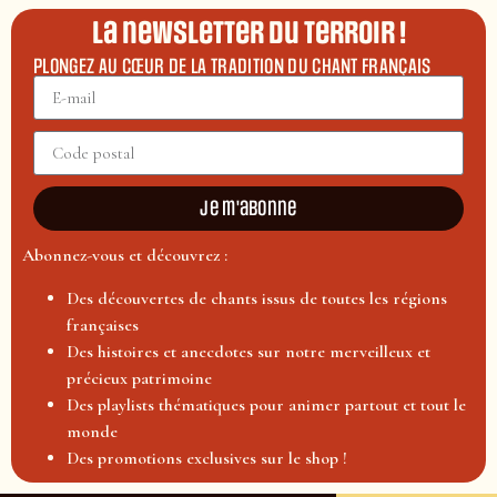
La newsletter du terroir !
PLONGEZ AU CŒUR DE LA TRADITION DU CHANT FRANÇAIS
Je m'abonne
Abonnez-vous et découvrez :
Des découvertes de chants issus de toutes les régions
françaises
Des histoires et anecdotes sur notre merveilleux et
précieux patrimoine
Des playlists thématiques pour animer partout et tout le
monde
Des promotions exclusives sur le shop !