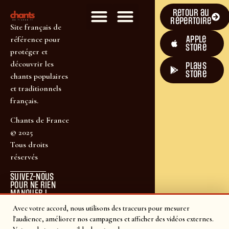
Retour au
répertoire
Site français de
Apple
référence pour
Store
protéger et
découvrir les
plays
store
chants populaires
et traditionnels
français.
Chants de France
© 2025
Tous droits
réservés
SUIVEZ-NOUS
POUR NE RIEN
MANQUER !
Avec votre accord, nous utilisons des traceurs pour mesurer
l'audience, améliorer nos campagnes et afficher des vidéos externes.