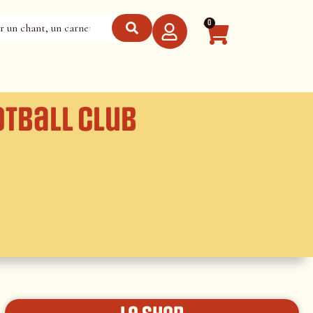
0
otball Club