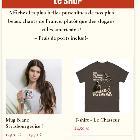
le shop
Affichez les plus belles punchlines de nos plus
beaux chants de France, plutôt que des slogans
vides américains !
– Frais de ports inclus !-
Mug Blanc
T-shirt - Le Chasseur
Strasbourgeoise !
24,50
€
12,00
€
–
15,50
€