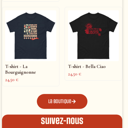
T-shirt - La
T-shirt - Bella Ciao
Bourguignonne
24,50
€
24,50
€
La boutique
Suivez-nous