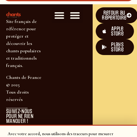
Retour au
répertoire
Site français de
Apple
référence pour
Store
protéger et
découvrir les
plays
store
chants populaires
et traditionnels
français.
Chants de France
© 2025
Tous droits
réservés
SUIVEZ-NOUS
POUR NE RIEN
MANQUER !
Avec votre accord, nous utilisons des traceurs pour mesurer