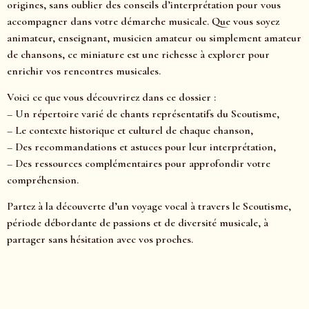
origines, sans oublier des conseils d’interprétation pour vous
accompagner dans votre démarche musicale. Que vous soyez
animateur, enseignant, musicien amateur ou simplement amateur
de chansons, ce miniature est une richesse à explorer pour
enrichir vos rencontres musicales.
Voici ce que vous découvrirez dans ce dossier :
– Un répertoire varié de chants représentatifs du Scoutisme,
– Le contexte historique et culturel de chaque chanson,
– Des recommandations et astuces pour leur interprétation,
– Des ressources complémentaires pour approfondir votre
compréhension.
Partez à la découverte d’un voyage vocal à travers le Scoutisme,
période débordante de passions et de diversité musicale, à
partager sans hésitation avec vos proches.