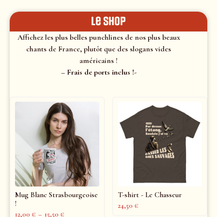
le shop
Affichez les plus belles punchlines de nos plus beaux
chants de France, plutôt que des slogans vides
américains !
– Frais de ports inclus !-
Mug Blanc Strasbourgeoise
T-shirt - Le Chasseur
!
24,50
€
12,00
€
–
15,50
€