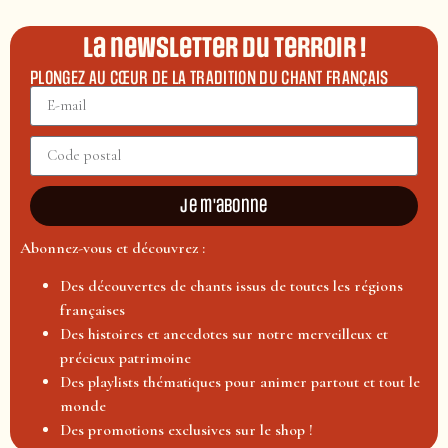
La newsletter du terroir !
PLONGEZ AU CŒUR DE LA TRADITION DU CHANT FRANÇAIS
Je m'abonne
Abonnez-vous et découvrez :
Des découvertes de chants issus de toutes les régions
françaises
Des histoires et anecdotes sur notre merveilleux et
précieux patrimoine
Des playlists thématiques pour animer partout et tout le
monde
Des promotions exclusives sur le shop !