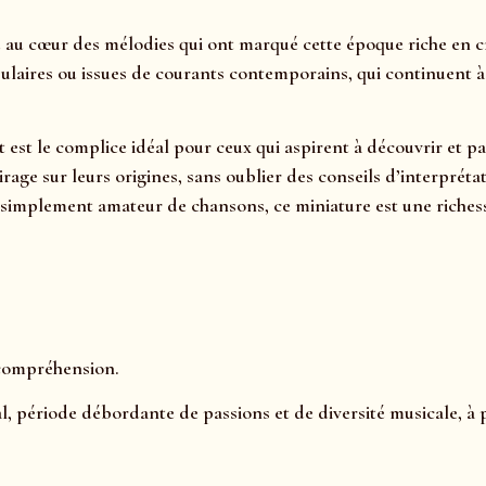
au cœur des mélodies qui ont marqué cette époque riche en cré
ulaires ou issues de courants contemporains, qui continuent à a
t est le complice idéal pour ceux qui aspirent à découvrir et 
clairage sur leurs origines, sans oublier des conseils d’interp
simplement amateur de chansons, ce miniature est une richess
 compréhension.
l, période débordante de passions et de diversité musicale, à 