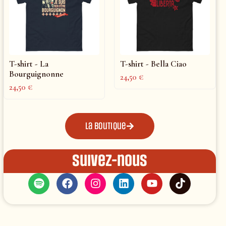
T-shirt - La
T-shirt - Bella Ciao
Bourguignonne
24,50
€
24,50
€
La boutique
Suivez-nous