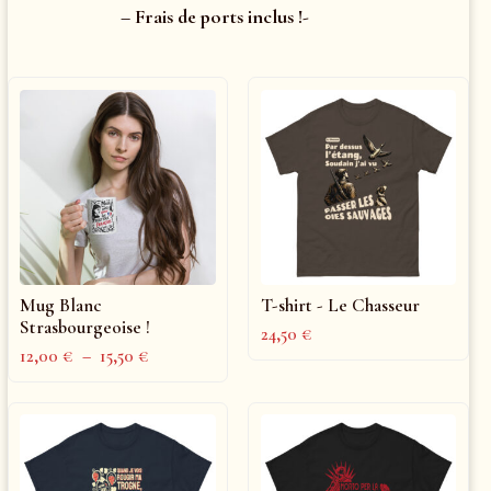
– Frais de ports inclus !-
Mug Blanc
T-shirt - Le Chasseur
Strasbourgeoise !
24,50
€
12,00
€
–
15,50
€