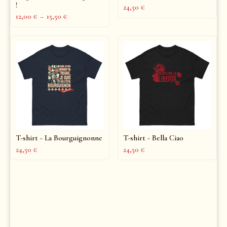
!
24,50
€
12,00
€
–
15,50
€
T-shirt - La Bourguignonne
T-shirt - Bella Ciao
24,50
€
24,50
€