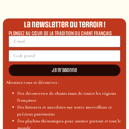
La newsletter du terroir !
PLONGEZ AU CŒUR DE LA TRADITION DU CHANT FRANÇAIS
Je m'abonne
Abonnez-vous et découvrez :
Des découvertes de chants issus de toutes les régions
françaises
Des histoires et anecdotes sur notre merveilleux et
précieux patrimoine
Des playlists thématiques pour animer partout et tout le
monde