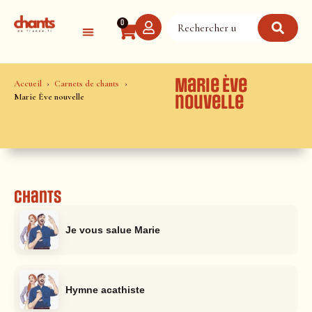
Panneau de gestion des cookies
0
Marie Ève
Accueil
Carnets de chants
Marie Ève nouvelle
nouvelle
Chants
Je vous salue Marie
Hymne acathiste