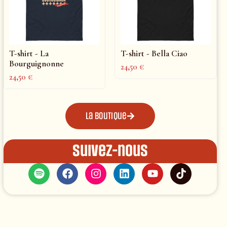
T-shirt - La
T-shirt - Bella Ciao
Bourguignonne
24,50
€
24,50
€
La boutique
Suivez-nous