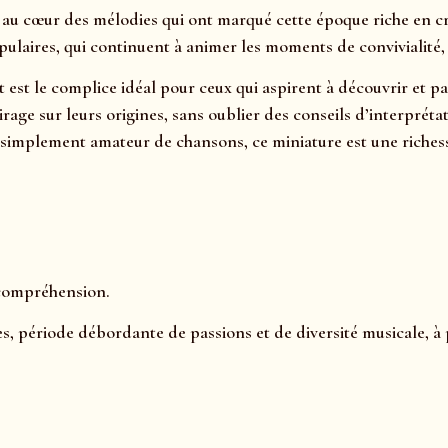
u cœur des mélodies qui ont marqué cette époque riche en cré
aires, qui continuent à animer les moments de convivialité, l
t est le complice idéal pour ceux qui aspirent à découvrir et 
clairage sur leurs origines, sans oublier des conseils d’interp
simplement amateur de chansons, ce miniature est une richess
 compréhension.
es, période débordante de passions et de diversité musicale, à 