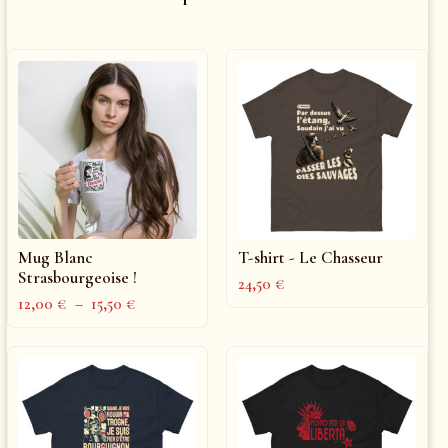
Mug Blanc
T-shirt - Le Chasseur
Strasbourgeoise !
24,50
€
12,00
€
–
15,50
€