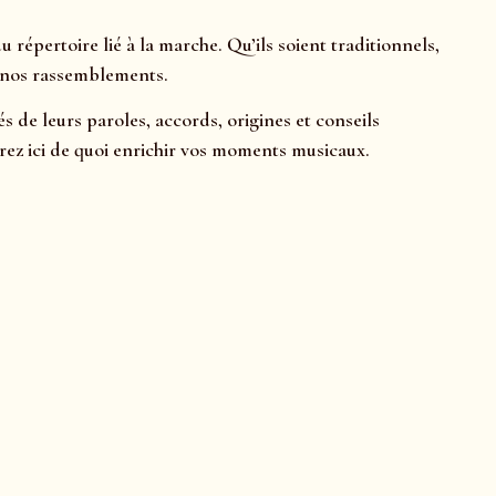
 répertoire lié à la marche. Qu’ils soient traditionnels,
t nos rassemblements.
 de leurs paroles, accords, origines et conseils
ez ici de quoi enrichir vos moments musicaux.