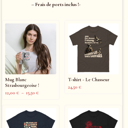
– Frais de ports inclus !-
Mug Blanc
T-shirt - Le Chasseur
Strasbourgeoise !
24,50
€
12,00
€
–
15,50
€