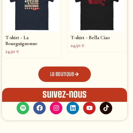
T-shirt - La
T-shirt - Bella Ciao
Bourguignonne
24,50
€
24,50
€
La boutique
Suivez-nous