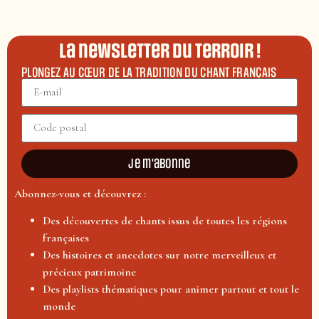
La newsletter du terroir !
PLONGEZ AU CŒUR DE LA TRADITION DU CHANT FRANÇAIS
Je m'abonne
Abonnez-vous et découvrez :
Des découvertes de chants issus de toutes les régions
françaises
Des histoires et anecdotes sur notre merveilleux et
précieux patrimoine
Des playlists thématiques pour animer partout et tout le
monde