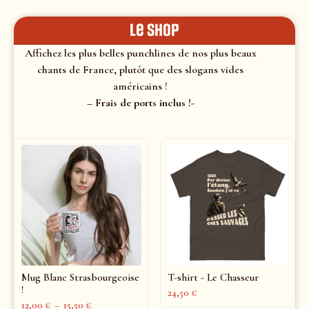
le shop
Affichez les plus belles punchlines de nos plus beaux
chants de France, plutôt que des slogans vides
américains !
– Frais de ports inclus !-
Mug Blanc Strasbourgeoise
T-shirt - Le Chasseur
!
24,50
€
12,00
€
–
15,50
€