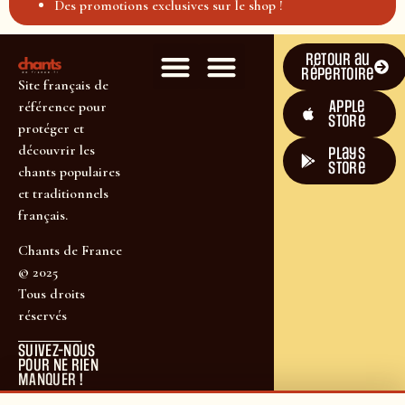
Des promotions exclusives sur le shop !
Retour au
répertoire
Site français de
Apple
référence pour
Store
protéger et
découvrir les
plays
store
chants populaires
et traditionnels
français.
Chants de France
© 2025
Tous droits
réservés
SUIVEZ-NOUS
POUR NE RIEN
MANQUER !