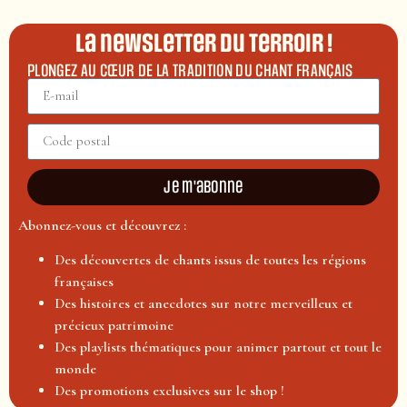
La newsletter du terroir !
PLONGEZ AU CŒUR DE LA TRADITION DU CHANT FRANÇAIS
Je m'abonne
Abonnez-vous et découvrez :
Des découvertes de chants issus de toutes les régions
françaises
Des histoires et anecdotes sur notre merveilleux et
précieux patrimoine
Des playlists thématiques pour animer partout et tout le
monde
Des promotions exclusives sur le shop !