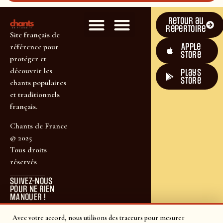
Retour au
répertoire
Site français de
Apple
référence pour
Store
protéger et
découvrir les
plays
store
chants populaires
et traditionnels
français.
Chants de France
© 2025
Tous droits
réservés
SUIVEZ-NOUS
POUR NE RIEN
MANQUER !
Avec votre accord, nous utilisons des traceurs pour mesurer