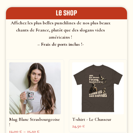
le shop
Affichez les plus belles punchlines de nos plus beaux
chants de France, plutôt que des slogans vides
américains !
– Frais de ports inclus !-
Mug Blanc Strasbourgeoise
T-shirt - Le Chasseur
!
24,50
€
12,00
€
–
15,50
€