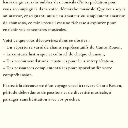
leurs origines, sans oublier des conseils d’interprétation pour
vous accompagner dans votre démarche musicale. Que vous soyez
animateur, enseignant, musicien amateur ou simplement amateur
de chansons, ce mini-recueil est une richesse à explorer pour
enrichir vos rencontres musicales.
Voici ce que vous découvrirez dans ce dossier :
– Un répertoire varié de chants représentatifs du Canto Rouen,
– Le contexte historique et culturel de chaque chanson,
– Des recommandations et astuces pour leur interprétation,
– Des ressources complémentaires pour approfondir votre
compréhension.
Partez à la découverte d’un voyage vocal à travers Canto Rouen,
période débordante de passions et de diversité musicale, à
partager sans hésitation avec vos proches.