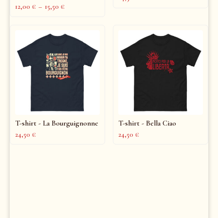
12,00
€
–
15,50
€
T-shirt - La Bourguignonne
T-shirt - Bella Ciao
24,50
€
24,50
€