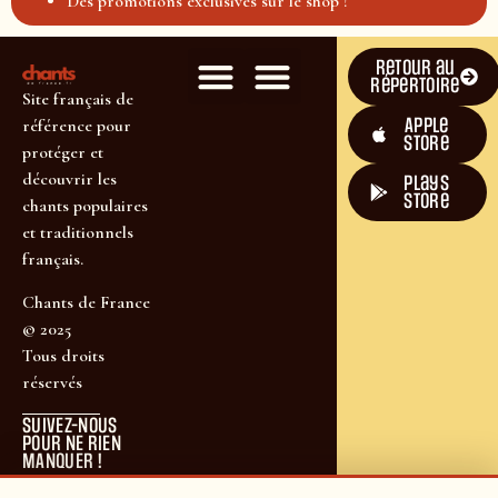
Des promotions exclusives sur le shop !
Retour au
répertoire
Site français de
Apple
référence pour
Store
protéger et
découvrir les
plays
store
chants populaires
et traditionnels
français.
Chants de France
© 2025
Tous droits
réservés
SUIVEZ-NOUS
POUR NE RIEN
MANQUER !