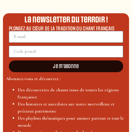
La newsletter du terroir !
PLONGEZ AU CŒUR DE LA TRADITION DU CHANT FRANÇAIS
Je m'abonne
Abonnez-vous et découvrez :
Des découvertes de chants issus de toutes les régions
françaises
Des histoires et anecdotes sur notre merveilleux et
précieux patrimoine
Des playlists thématiques pour animer partout et tout le
monde