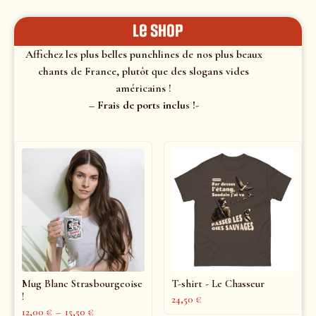
le shop
Affichez les plus belles punchlines de nos plus beaux
chants de France, plutôt que des slogans vides
américains !
– Frais de ports inclus !-
Mug Blanc Strasbourgeoise
T-shirt - Le Chasseur
!
24,50
€
12,00
€
–
15,50
€