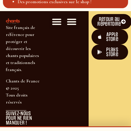
Des promotions exclusives sur le shop !
Retour au
répertoire
Site français de
Apple
référence pour
Store
protéger et
découvrir les
plays
store
chants populaires
et traditionnels
français.
Chants de France
© 2025
Tous droits
réservés
SUIVEZ-NOUS
POUR NE RIEN
MANQUER !