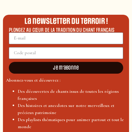
La newsletter du terroir !
PLONGEZ AU CŒUR DE LA TRADITION DU CHANT FRANÇAIS
Je m'abonne
Abonnez-vous et découvrez :
Des découvertes de chants issus de toutes les régions
françaises
Des histoires et anecdotes sur notre merveilleux et
précieux patrimoine
Des playlists thématiques pour animer partout et tout le
monde