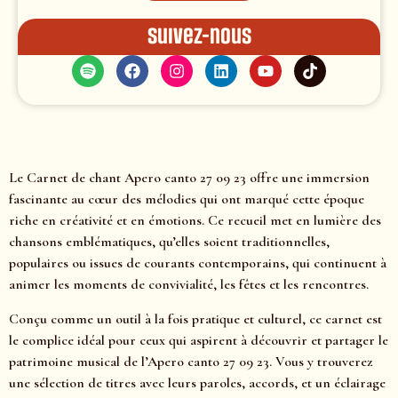
Suivez-nous
Le Carnet de chant Apero canto 27 09 23 offre une immersion
fascinante au cœur des mélodies qui ont marqué cette époque
riche en créativité et en émotions. Ce recueil met en lumière des
chansons emblématiques, qu’elles soient traditionnelles,
populaires ou issues de courants contemporains, qui continuent à
animer les moments de convivialité, les fêtes et les rencontres.
Conçu comme un outil à la fois pratique et culturel, ce carnet est
le complice idéal pour ceux qui aspirent à découvrir et partager le
patrimoine musical de l’Apero canto 27 09 23. Vous y trouverez
une sélection de titres avec leurs paroles, accords, et un éclairage