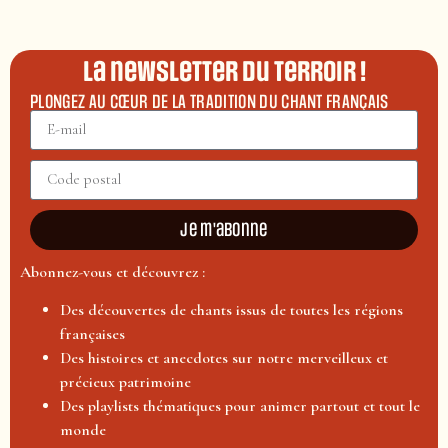
La newsletter du terroir !
PLONGEZ AU CŒUR DE LA TRADITION DU CHANT FRANÇAIS
Je m'abonne
Abonnez-vous et découvrez :
Des découvertes de chants issus de toutes les régions
françaises
Des histoires et anecdotes sur notre merveilleux et
précieux patrimoine
Des playlists thématiques pour animer partout et tout le
monde