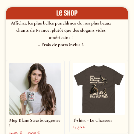
le shop
Affichez les plus belles punchlines de nos plus beaux
chants de France, plutôt que des slogans vides
américains !
– Frais de ports inclus !-
Mug Blanc Strasbourgeoise
T-shirt - Le Chasseur
!
24,50
€
12,00
€
–
15,50
€