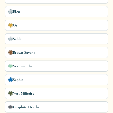
Bleu
Or
Sable
Brown Savana
Vert menthe
Saphir
Vert Militaire
Graphite Heather