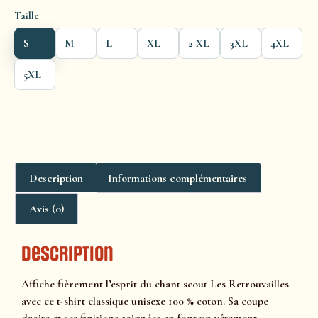
Taille
S
M
L
XL
2 XL
3XL
4XL
5XL
Description
Informations complémentaires
Avis (0)
Description
Affiche fièrement l’esprit du chant scout Les Retrouvailles
avec ce t-shirt classique unisexe 100 % coton. Sa coupe
droite et ses finitions soignées en font un vêtement