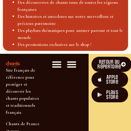
Des découvertes de chants issus de toutes les régions
françaises
Des histoires et anecdotes sur notre merveilleux et
précieux patrimoine
Des playlists thématiques pour animer partout et tout le
monde
Des promotions exclusives sur le shop !
Retour au
répertoire
Site français de
Apple
référence pour
Store
protéger et
découvrir les
plays
store
chants populaires
et traditionnels
français.
Chants de France
© 2025