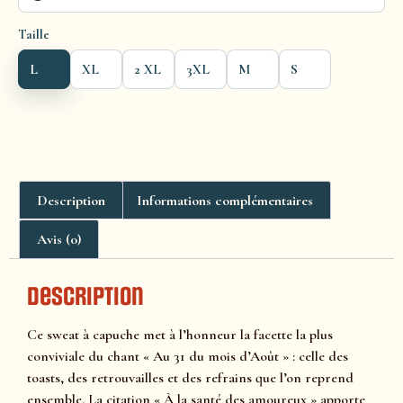
Taille
L
XL
2 XL
3XL
M
S
Description
Informations complémentaires
Avis (0)
Description
Ce sweat à capuche met à l’honneur la facette la plus
conviviale du chant « Au 31 du mois d’Août » : celle des
toasts, des retrouvailles et des refrains que l’on reprend
ensemble. La citation « À la santé des amoureux » apporte