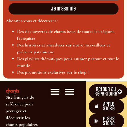
Je m'abonne
Abonnez-vous et découvrez :
Des découvertes de chants issus de toutes les régions
françaises
Des histoires et anecdotes sur notre merveilleux et
précieux patrimoine
Des playlists thématiques pour animer partout et tout le
monde
Des promotions exclusives sur le shop !
Retour au
répertoire
Site français de
Apple
référence pour
Store
protéger et
découvrir les
plays
store
chants populaires