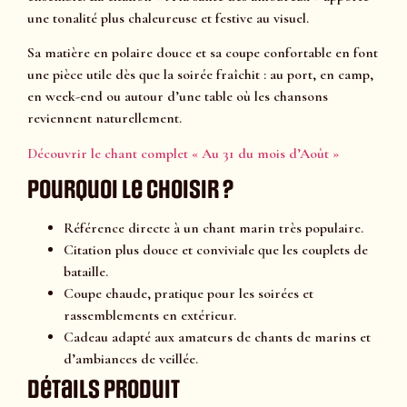
une tonalité plus chaleureuse et festive au visuel.
Sa matière en polaire douce et sa coupe confortable en font
une pièce utile dès que la soirée fraîchit : au port, en camp,
en week-end ou autour d’une table où les chansons
reviennent naturellement.
Découvrir le chant complet « Au 31 du mois d’Août »
Pourquoi le choisir ?
Référence directe à un chant marin très populaire.
Citation plus douce et conviviale que les couplets de
bataille.
Coupe chaude, pratique pour les soirées et
rassemblements en extérieur.
Cadeau adapté aux amateurs de chants de marins et
d’ambiances de veillée.
Détails produit