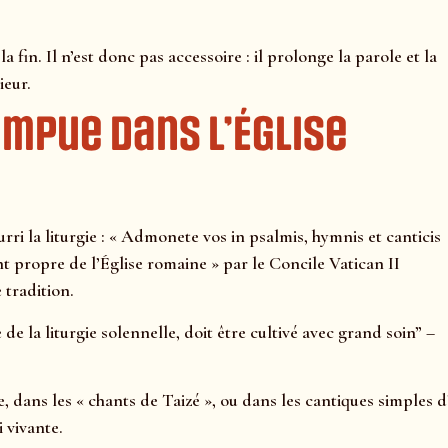
a fin. Il n’est donc pas accessoire : il prolonge la parole et la
ieur.
ompue dans l’Église
i la liturgie : « Admonete vos in psalmis, hymnis et canticis
ant propre de l’Église romaine » par le Concile Vatican II
 tradition.
de la liturgie solennelle, doit être cultivé avec grand soin” –
e, dans les « chants de Taizé », ou dans les cantiques simples 
i vivante.