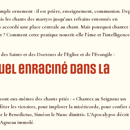
n simple ornement : il est prière, enseignement, communion. De
s les chants des martyrs jusqu’aux refrains entonnés en
rs accordé une place centrale au chant. Mais pourquoi chanter 
nt ? Comment cette pratique nourrit-elle l’âme et l’intelligence
des Saints et des Docteurs de l’Eglise et de l’Evangile :
tuel enraciné dans la
 sont eux-mêmes des chants priés : « Chantez au Seigneur un
fêter les victoires, pour implorer la miséricorde, pour confier 
e le Benedictus, Siméon le Nunc dimittis. L’Apocalypse décrit 
l’Agneau immolé.