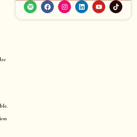
dre
ble.
ion