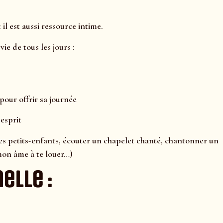
l est aussi ressource intime.
ie de tous les jours :
our offrir sa journée
 esprit
ses petits-enfants, écouter un chapelet chanté, chantonner un
mon âme à te louer…)
elle :