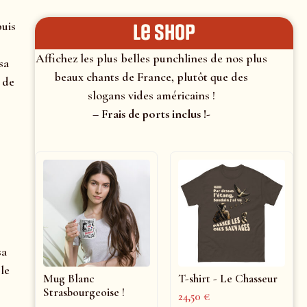
puis
le shop
Affichez les plus belles punchlines de nos plus
sa
beaux chants de France, plutôt que des
 de
slogans vides américains !
– Frais de ports inclus !-
sa
le
Mug Blanc
T-shirt - Le Chasseur
Strasbourgeoise !
24,50
€