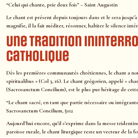
“Celui qui chante, prie deux fois” – Saint Augustin
Le chant est présent depuis toujours dans et le sera jusqu’à l
magnifie, il la fait méditer, résonner, habiter le silence intér
Une tradition ininterr
catholique
Dès les premières communautés chrétiennes, le chant a nourr
spiritualibus » (Col 3, 16). Le chant grégorien, appelé « ch
(Sacrosanctum Concilium), est le plus pur héritage de cette
“Le chant sacré, en tant que partie nécessaire ou intégrante 
Sacrosanctum Concilium, §112
Aujourd’hui encore, qu’il s’exprime dans la messe tridentin
paroisse rurale, le chant liturgique reste un vecteur de la fo