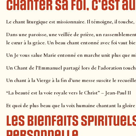
Chanter sa foi, c’est a
Le chant liturgique est missionnaire. Il témoigne, il touche,
Dans une paroisse, une veillée de prière, un rassemblement
le cœur à la grâce. Un beau chant entonné avec foi vaut bie
Un Je vous salue Marie entonné en marche unit plus que mi
Un Chant de l’Emmanuel partagé lors de l’adoration touch
Un chant à la Vierge à la fin d’une messe suscite le recueill
“La beauté est la voie royale vers le Christ” – Jean-Paul II
Et quoi de plus beau que la voix humaine chantant la gloire
Les bienfaits spirituel
personnelle