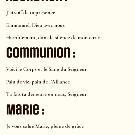
J’ai soif de ta présence
Emmanuel, Dieu avec nous
Humblement, dans le silence de mon cœur
Communion :
Voici le Corps et le Sang du Seigneur
Pain de vie, pain de l’Alliance
Tu fais ta demeure en nous, Seigneur
Marie :
Je vous salue Marie, pleine de grâce