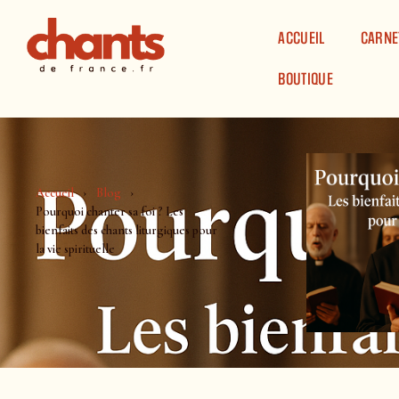
Panneau de gestion des cookies
ACCUEIL
CARNE
BOUTIQUE
Accueil
Blog
Pourquoi chanter sa foi ? Les
bienfaits des chants liturgiques pour
la vie spirituelle