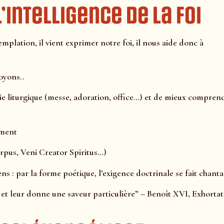
’intelligence de la foi
mplation, il vient exprimer notre foi, il nous aide donc à
oyons..
e liturgique (messe, adoration, office…) et de mieux compren
ement
orpus, Veni Creator Spiritus…)
s : par la forme poétique, l’exigence doctrinale se fait chanta
et leur donne une saveur particulière” – Benoît XVI, Exhortat