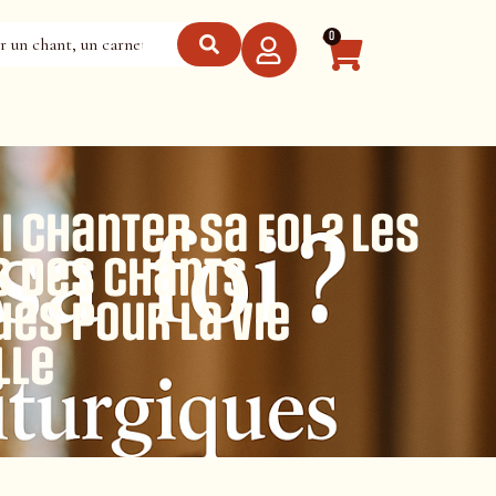
0
 chanter sa foi ? Les
s des chants
ues pour la vie
lle