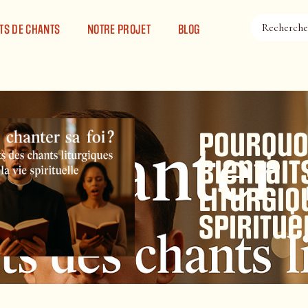
TS DE CHANTS
NOTRE PROJET
BLOG
Pourquoi
bienfait
liturgiq
spiritue