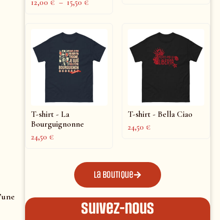
12,00
€
–
15,50
€
T-shirt - La
T-shirt - Bella Ciao
Bourguignonne
24,50
€
24,50
€
La boutique
d’une
Suivez-nous